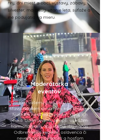
hry, dni miest a obcí, výstavy, zábavy,
silvester, majálesy, vítanie leta, súťaže a
iné podujatia na mieru.
Moderátorka
eventov
Dodám vašemu podujatiu tú správnu
šťavu. Nájdem slová tam, kde chýbajú.
Naladím hostí na program, ktorý ich
čaká. Udám eventu tempo, ustrážim
harmonogram, aby všetko išlo načas.
Odbremením vedenie, oslávenca či
nevestu od povinností a hosťom