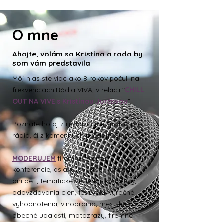
O mne
Ahojte, volám sa Kristína a rada by
som vám predstavila
Môj hlas ste viac ako 8 rokov počuli na
frekvenciách Rádia VIVA, v relácii "
CHILL
OUT NA VIVE s Kristínou Jurčovou
”.
Poznáte ho aj z reklamných spotov pre
rádiá, či z kamenných predajní Sinsey.
MODERUJEM
firemné eventy,
konferencie, oslavy, svadby, koncerty,
dni detí, tématické večierky, kongresy,
odovzdávania cien, festivaly, výročné
vyhodnotenia, vinobrania, mestské a
obecné udalosti, motozrazy, firemné