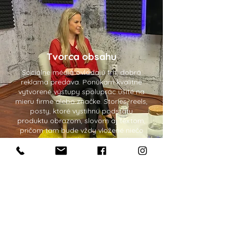
Tvorca obsahu
Sociálne médiá ovládajú trh, dobrá
reklama predáva. Ponúkam kvalitne
vytvorené výstupy spoluprác ušité na
mieru firme alebo značke. Stories, reels,
posty, ktoré vystihnú podstatu
produktu obrazom, slovom aj textom,
pričom tam bude vždy vložené niečo
osobné, aby to korešpondovalo s
mojim JA.
Moji klienti